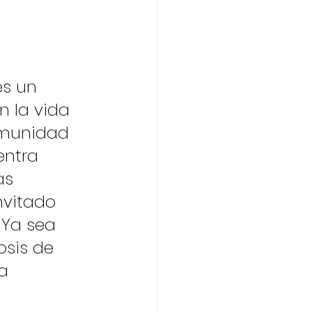
es un 
n la vida 
omunidad 
entra 
as 
nvitado 
 Ya sea 
sis de 
a 