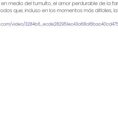
en medio del tumulto, el amor perdurable de la famili
os que, incluso en los momentos más difíciles, la f
atic.com/video/3284b6_ecde282951ec43a68a16bac40cd47