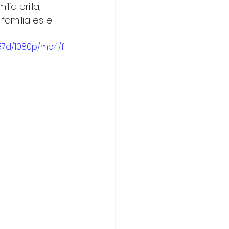
a brilla, 
amilia es el 
57d/1080p/mp4/f