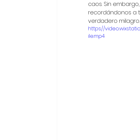
caos. Sin embargo, 
recordándonos a tod
verdadero milagro.
https://video.wixst
ile.mp4