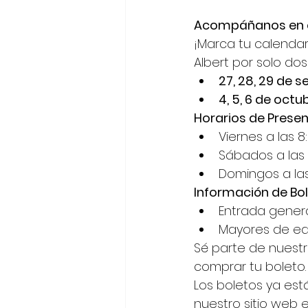
Acompáñanos en e
¡Marca tu calenda
Albert por solo do
27, 28, 29 de 
4, 5, 6 de octu
Horarios de Presen
Viernes a las 8
Sábados a las 
Domingos a las
Información de Bol
Entrada genera
Mayores de ed
Sé parte de nuest
comprar tu boleto.
Los boletos ya está
nuestro sitio web 