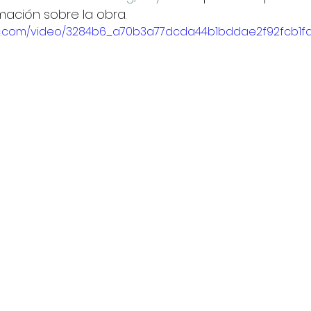
ación sobre la obra.
atic.com/video/3284b6_a70b3a77dcda44b1bddae2f92fcb1fd