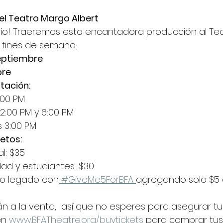
l Teatro Margo Albert
rio! Traeremos esta encantadora producción al Te
s fines de semana:
septiembre
bre
tación:
:00 PM
2:00 PM y 6:00 PM
 3:00 PM
etos:
l: $35
ad y estudiantes: $30
ro legado con
 #GiveMe5ForBFA 
agregando solo $5 d
n a la venta, ¡así que no esperes para asegurar tu l
en 
www.BFATheatre.org/buytickets
 para comprar tus