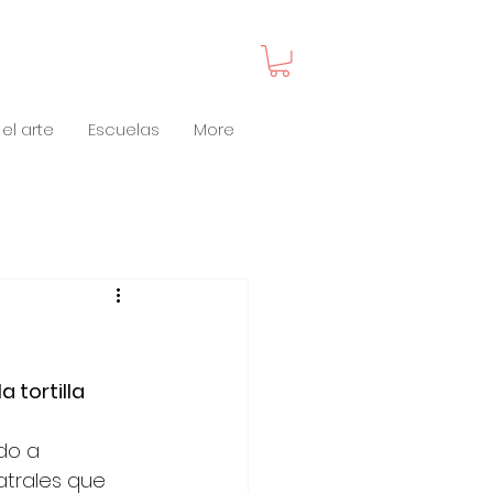
el arte
Escuelas
More
 tortilla 
do a 
atrales que 