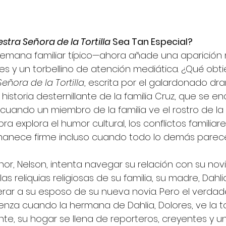
stra Señora de la Tortilla
 Sea Tan Especial?
semana familiar típico—ahora añade una aparición 
s y un torbellino de atención mediática. ¿Qué obt
eñora de la Tortilla
, escrita por el galardonado dr
 historia desternillante de la familia Cruz, que se e
uando un miembro de la familia ve el rostro de la 
obra explora el humor cultural, los conflictos familiares
anece firme incluso cuando todo lo demás parec
nor, Nelson, intenta navegar su relación con su novi
s reliquias religiosas de su familia, su madre, Dahli
rar a su esposo de su nueva novia. Pero el verdad
a cuando la hermana de Dahlia, Dolores, ve la tort
nte, su hogar se llena de reporteros, creyentes y 