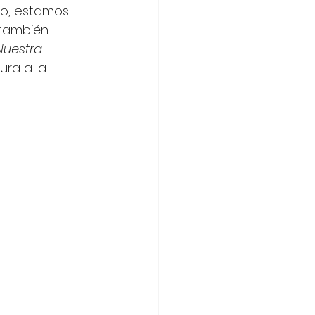
ño, estamos 
 también 
Nuestra 
ra a la 