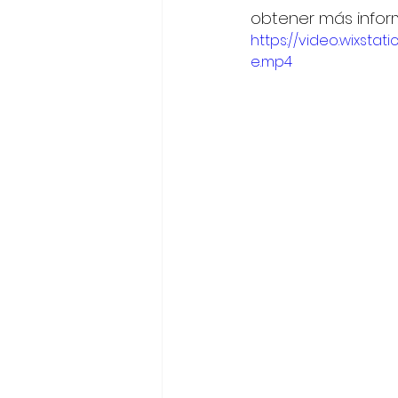
obtener más inform
https://video.wixst
e.mp4