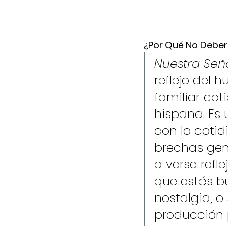
¿Por Qué No Deber
Nuestra Seño
reflejo del 
familiar co
hispana. Es
con lo cotid
brechas gene
a verse refl
que estés b
nostalgia, o
producción 