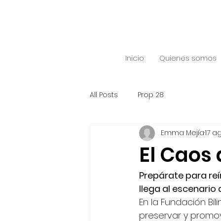
Inicio
Quienes somos
All Posts
Prop 28
Emma Mejía
17 a
El Caos 
Prepárate para reír,
llega al escenario 
En la Fundación Bi
preservar y promov