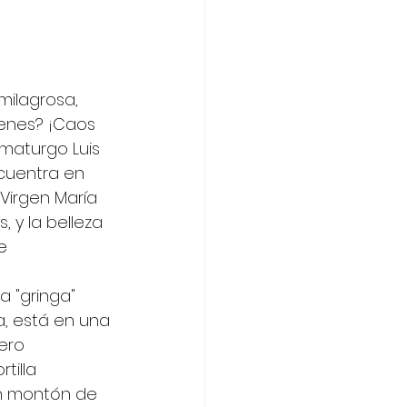
milagrosa, 
ienes? ¡Caos 
amaturgo Luis 
ncuentra en 
Virgen María 
, y la belleza 
e 
a "gringa" 
a, está en una 
ero 
illa 
un montón de 