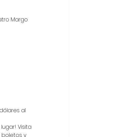
atro Margo 
ólares al 
ugar! Visita 
 boletos y 