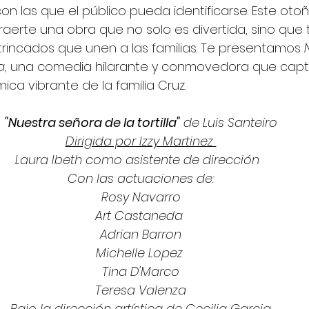
con las que el público pueda identificarse. Este oto
erte una obra que no solo es divertida, sino que
ntrincados que unen a las familias. Te presentamos 
a
, una comedia hilarante y conmovedora que captu
ica vibrante de la familia Cruz.
"Nuestra señora de la tortilla"
 de Luis Santeiro
Dirigida por Izzy Martinez 
Laura Ibeth como asistente de dirección  
Con las actuaciones de:
Rosy Navarro
Art Castaneda 
Adrian Barron
Michelle Lopez 
Tina D'Marco
Teresa Valenza
Bajo la dirección artística de Cecilia Garcia