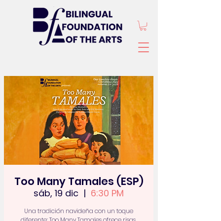
Too Many Tamales (ESP)
sáb, 19 dic
  |  
6:30 PM
Una tradición navideña con un toque
diferente: Too Many Tamales ofrece risas,