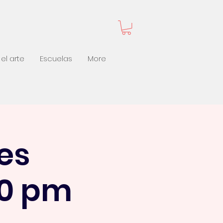
el arte
Escuelas
More
es
30 pm