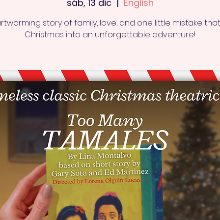
sáb, 13 dic
  |  
English
rtwarming story of family, love, and one little mistake that
Christmas into an unforgettable adventure!