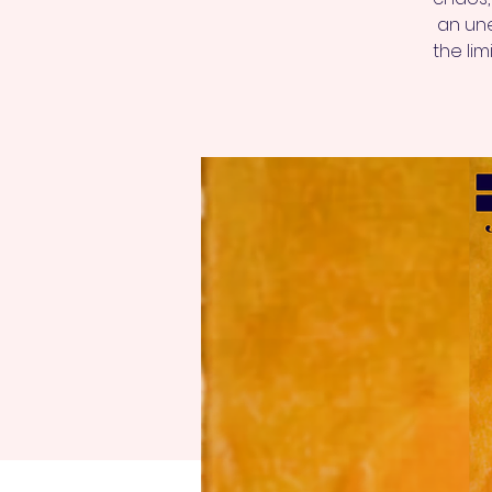
an une
the lim