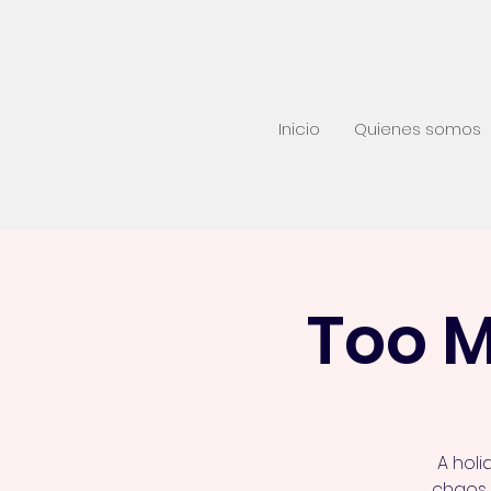
Inicio
Quienes somos
Too 
A holi
chaos,