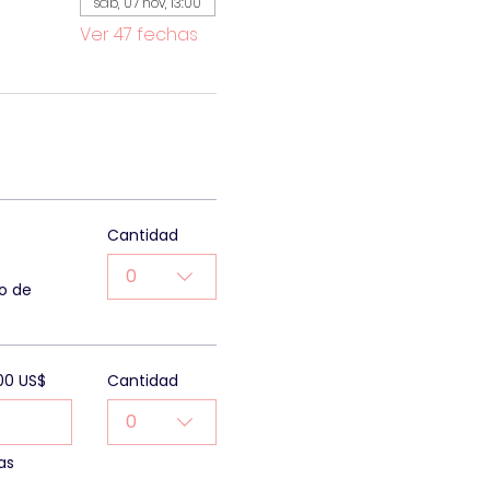
sáb, 07 nov, 13:00
Ver 47 fechas
Cantidad
0
o de
00 US$
Cantidad
0
as