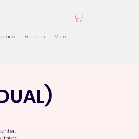
el arte
Escuelas
More
DUAL)
ughter,
y takes