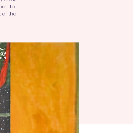
shed to
k of the