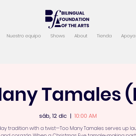
Nuestro equipo
Shows
About
Tienda
Apoya 
Many Tamales (
sáb, 12 dic
  |  
10:00 AM
day tradition with a twist—Too Many Tamales serves up la
 and corazón. When a Christmas Eve tamale-making part