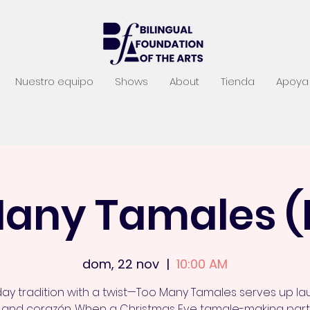
Nuestro equipo
Shows
About
Tienda
Apoya 
Many Tamales (
dom, 22 nov
  |  
10:00 AM
day tradition with a twist—Too Many Tamales serves up la
 and corazón. When a Christmas Eve tamale-making part