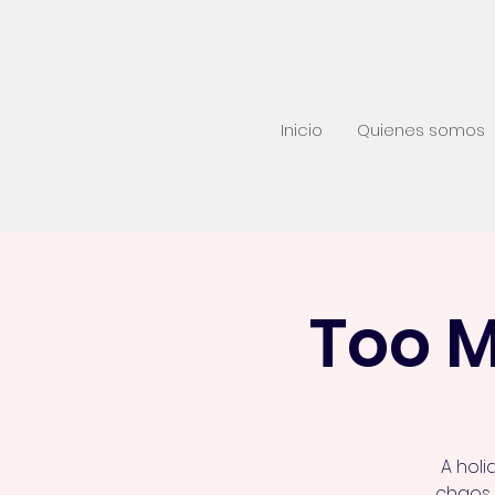
Inicio
Quienes somos
Too 
A holi
chaos,