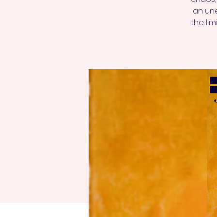
an une
the lim