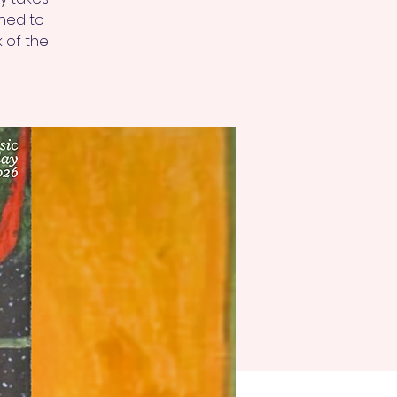
shed to
k of the