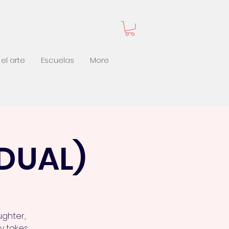
el arte
Escuelas
More
DUAL)
ughter,
y takes