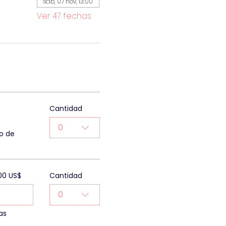
sáb, 07 nov, 13:00
Ver 47 fechas
Cantidad
0
o de
00 US$
Cantidad
0
as