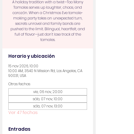
A holiday tradition with a twist—Too Many
Tamales serves up laughter, chaos, and
corazón. When a Christmas Eve tamale-
making party takes an unexpected turn,
secrets unravel and family bonds are
pushed to the limit. Bilingual, heartfelt, and
full of flavor—just don’t lose track of the
tamales.
Horario y ubicación
15 nov 2026, 10:00
10:00 AM, 3540 N Mission Rd, Los Angeles, CA
90031, USA
Otras fechas
vie, 06 nov, 20:00
sáb, 07 nov, 10:00
sáb, 07 nov, 13:00
Ver 47 fechas
Entradas