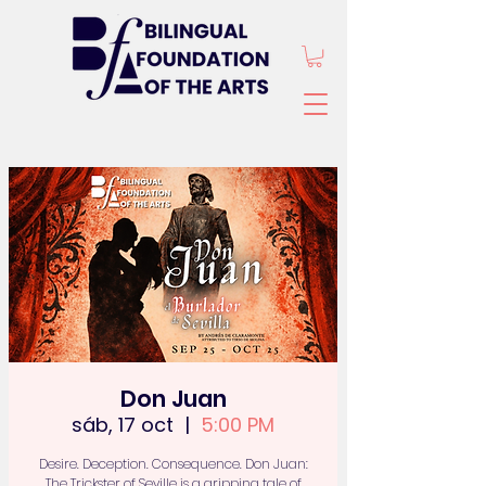
Don Juan
sáb, 17 oct
  |  
5:00 PM
Desire. Deception. Consequence. Don Juan:
The Trickster of Seville is a gripping tale of