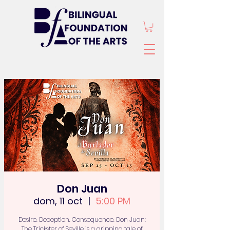
Don Juan
dom, 11 oct
  |  
5:00 PM
Desire. Deception. Consequence. Don Juan:
The Trickster of Seville is a gripping tale of